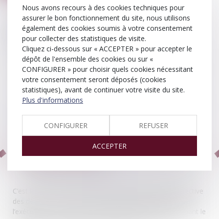
Nous avons recours à des cookies techniques pour
Exécution d’une décision de
assurer le bon fonctionnement du site, nous utilisons
également des cookies soumis à votre consentement
justice
pour collecter des statistiques de visite.
Cliquez ci-dessous sur « ACCEPTER » pour accepter le
dépôt de l'ensemble des cookies ou sur «
L’exécution d’un jugement ou arrêt, de quelque juridiction
CONFIGURER » pour choisir quels cookies nécessitant
que ce soit, doit donc être considéré comme faisant partie
votre consentement seront déposés (cookies
intégrante du « procès
statistiques), avant de continuer votre visite du site.
Plus d'informations
L’exécution d’une décision de justice
ou obtenir enfin satisfaction...»
CONFIGURER
REFUSER
Pour tout dossier un dépôt d’une provision
ACCEPTER
de 100€ sera requise.
C’est le droit de tout justiciable d’obtenir l’exécution effective
des décisions de justice. L’Huissier de Justice chargé de
l’exécution , a un accès direct aux informations concernant le