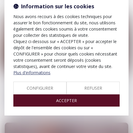
Information sur les cookies
Nous avons recours à des cookies techniques pour
assurer le bon fonctionnement du site, nous utilisons
également des cookies soumis à votre consentement
pour collecter des statistiques de visite.
Cliquez ci-dessous sur « ACCEPTER » pour accepter le
dépôt de l'ensemble des cookies ou sur «
CONFIGURER » pour choisir quels cookies nécessitant
votre consentement seront déposés (cookies
statistiques), avant de continuer votre visite du site.
20
Plus d'informations
mai
CONFIGURER
REFUSER
Contentieux locatif et conflit de voisinage
Préavis locatif : refuser un recommandé ne bloque
ACCEPTER
pas le congé !