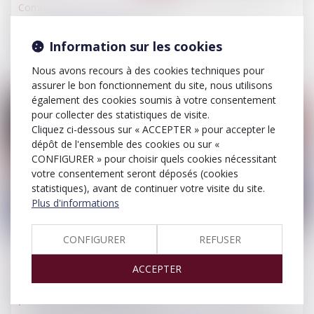
Commissaires de Justice
Validation du décret ouvrant l’intermédiation aux
commissaires de justice
Information sur les cookies
Nous avons recours à des cookies techniques pour
assurer le bon fonctionnement du site, nous utilisons
également des cookies soumis à votre consentement
pour collecter des statistiques de visite.
Cliquez ci-dessous sur « ACCEPTER » pour accepter le
dépôt de l'ensemble des cookies ou sur «
CONFIGURER » pour choisir quels cookies nécessitant
votre consentement seront déposés (cookies
statistiques), avant de continuer votre visite du site.
Plus d'informations
17
juil.
CONFIGURER
REFUSER
Mesures d'exécution
ACCEPTER
Saisie administrative : le recours administratif
préalable est obligatoire